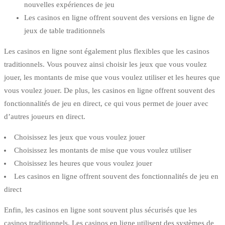
nouvelles expériences de jeu
Les casinos en ligne offrent souvent des versions en ligne de
jeux de table traditionnels
Les casinos en ligne sont également plus flexibles que les casinos
traditionnels. Vous pouvez ainsi choisir les jeux que vous voulez
jouer, les montants de mise que vous voulez utiliser et les heures que
vous voulez jouer. De plus, les casinos en ligne offrent souvent des
fonctionnalités de jeu en direct, ce qui vous permet de jouer avec
d’autres joueurs en direct.
Choisissez les jeux que vous voulez jouer
Choisissez les montants de mise que vous voulez utiliser
Choisissez les heures que vous voulez jouer
Les casinos en ligne offrent souvent des fonctionnalités de jeu en
direct
Enfin, les casinos en ligne sont souvent plus sécurisés que les
casinos traditionnels. Les casinos en ligne utilisent des systèmes de