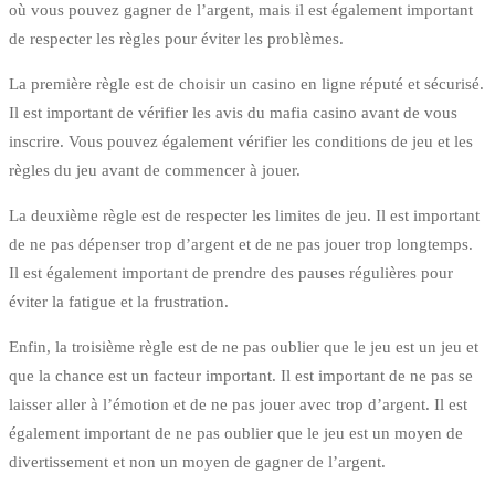
où vous pouvez gagner de l’argent, mais il est également important
de respecter les règles pour éviter les problèmes.
La première règle est de choisir un casino en ligne réputé et sécurisé.
Il est important de vérifier les avis du mafia casino avant de vous
inscrire. Vous pouvez également vérifier les conditions de jeu et les
règles du jeu avant de commencer à jouer.
La deuxième règle est de respecter les limites de jeu. Il est important
de ne pas dépenser trop d’argent et de ne pas jouer trop longtemps.
Il est également important de prendre des pauses régulières pour
éviter la fatigue et la frustration.
Enfin, la troisième règle est de ne pas oublier que le jeu est un jeu et
que la chance est un facteur important. Il est important de ne pas se
laisser aller à l’émotion et de ne pas jouer avec trop d’argent. Il est
également important de ne pas oublier que le jeu est un moyen de
divertissement et non un moyen de gagner de l’argent.