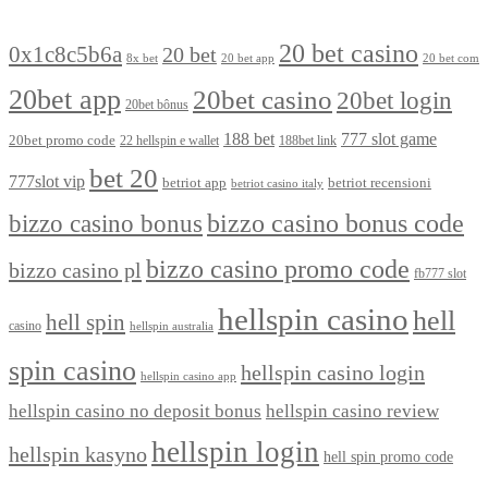
20 bet casino
0x1c8c5b6a
20 bet
8x bet
20 bet com
20 bet app
20bet app
20bet casino
20bet login
20bet bônus
188 bet
777 slot game
20bet promo code
22 hellspin e wallet
188bet link
bet 20
777slot vip
betriot recensioni
betriot app
betriot casino italy
bizzo casino bonus
bizzo casino bonus code
bizzo casino promo code
bizzo casino pl
fb777 slot
hellspin casino
hell
hell spin
casino
hellspin australia
spin casino
hellspin casino login
hellspin casino app
hellspin casino no deposit bonus
hellspin casino review
hellspin login
hellspin kasyno
hell spin promo code