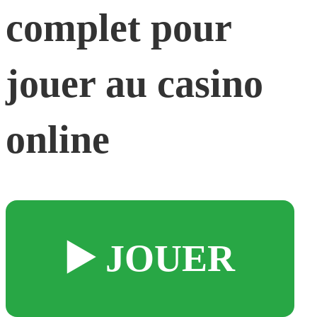
complet pour
jouer au casino
online
▶️ JOUER