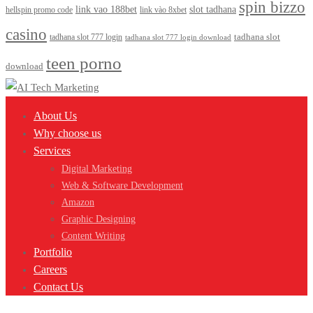
spin bizzo
link vao 188bet
slot tadhana
hellspin promo code
link vào 8xbet
casino
tadhana slot
tadhana slot 777 login
tadhana slot 777 login download
teen porno
download
About Us
Why choose us
Services
Digital Marketing
Web & Software Development
Amazon
Graphic Designing
Content Writing
Portfolio
Careers
Contact Us