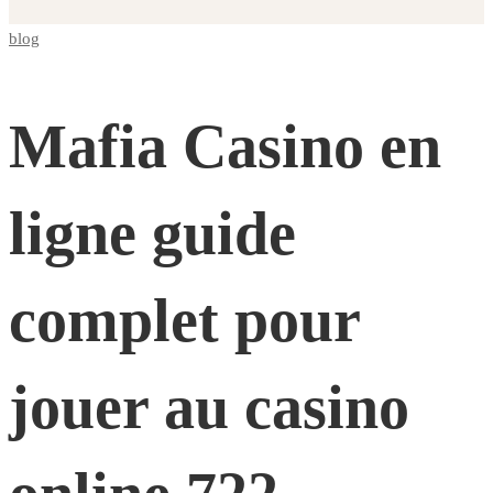
blog
Mafia
Casino
Mafia Casino en
en
ligne guide
ligne
complet pour
guide
jouer au casino
complet