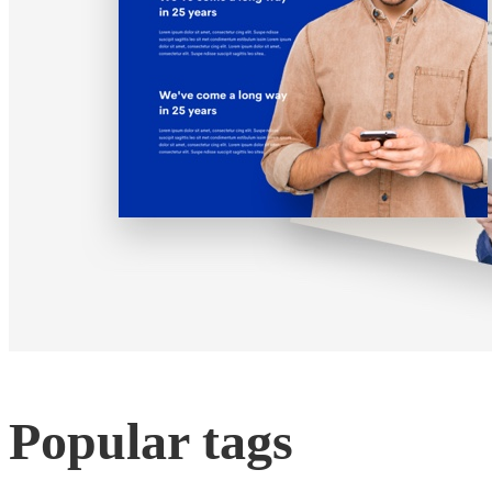
Popular tags