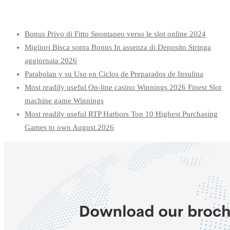
Bonus Privo di Fitto Spontaneo verso le slot online 2024
Migliori Bisca sopra Bonus In assenza di Deposito Stringa
aggiornata 2026
Parabolan y su Uso en Ciclos de Preparados de Insulina
Most readily useful On-line casino Winnings 2026 Finest Slot
machine game Winnings
Most readily useful RTP Harbors Top 10 Highest Purchasing
Games to own August 2026