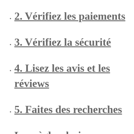
2. Vérifiez les paiements
3. Vérifiez la sécurité
4. Lisez les avis et les
réviews
5. Faites des recherches