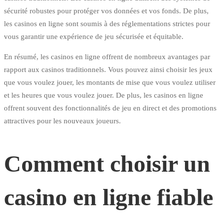
sécurité robustes pour protéger vos données et vos fonds. De plus,
les casinos en ligne sont soumis à des réglementations strictes pour
vous garantir une expérience de jeu sécurisée et équitable.
En résumé, les casinos en ligne offrent de nombreux avantages par
rapport aux casinos traditionnels. Vous pouvez ainsi choisir les jeux
que vous voulez jouer, les montants de mise que vous voulez utiliser
et les heures que vous voulez jouer. De plus, les casinos en ligne
offrent souvent des fonctionnalités de jeu en direct et des promotions
attractives pour les nouveaux joueurs.
Comment choisir un
casino en ligne fiable