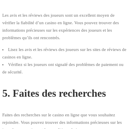
Les avis et les réviews des joueurs sont un excellent moyen de
vérifier la fiabilité d’un casino en ligne. Vous pouvez trouver des
informations précieuses sur les expériences des joueurs et les
problèmes qu’ils ont rencontrés.
Lisez les avis et les réviews des joueurs sur les sites de réviews de
casinos en ligne.
Vérifiez si les joueurs ont signalé des problèmes de paiement ou
de sécurité.
5. Faites des recherches
Faites des recherches sur le casino en ligne que vous souhaitez
rejoindre. Vous pouvez trouver des informations précieuses sur les