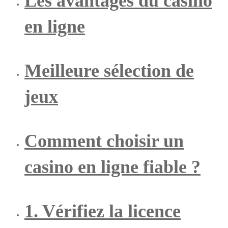
Les avantages du casino
en ligne
Meilleure sélection de
jeux
Comment choisir un
casino en ligne fiable ?
1. Vérifiez la licence