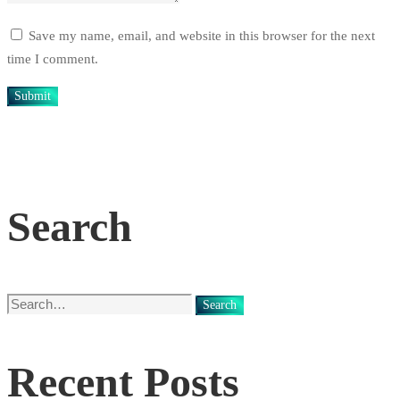
Save my name, email, and website in this browser for the next
time I comment.
Search
Search
Search
for:
Recent Posts