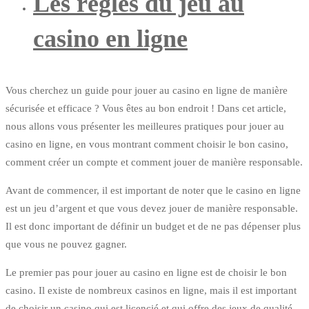
Les règles du jeu au
casino en ligne
Vous cherchez un guide pour jouer au casino en ligne de manière
sécurisée et efficace ? Vous êtes au bon endroit ! Dans cet article,
nous allons vous présenter les meilleures pratiques pour jouer au
casino en ligne, en vous montrant comment choisir le bon casino,
comment créer un compte et comment jouer de manière responsable.
Avant de commencer, il est important de noter que le casino en ligne
est un jeu d’argent et que vous devez jouer de manière responsable.
Il est donc important de définir un budget et de ne pas dépenser plus
que vous ne pouvez gagner.
Le premier pas pour jouer au casino en ligne est de choisir le bon
casino. Il existe de nombreux casinos en ligne, mais il est important
de choisir un casino qui est licencié et qui offre des jeux de qualité.