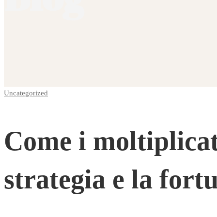
Uncategorized
Come
i
Come i moltiplicat
moltiplicatori
strategia e la fort
influenzano