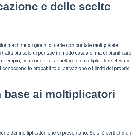
cazione e delle scelte
lot machine o i giochi di carte con puntate moltiplicate,
si tratta più solo di puntare in modo casuale, ma di pianificare
esempio, in alcune slot, aspettare un moltiplicatore elevato
conoscono le probabilità di attivazione e i limiti del proprio
base ai moltiplicatori
one dei moltiplicatori che si presentano. Se si è certi che un