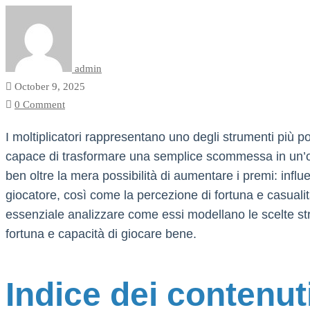
la
strategia
admin
October 9, 2025
0 Comment
e
I moltiplicatori rappresentano uno degli strumenti più p
la
capace di trasformare una semplice scommessa in un’oppo
ben oltre la mera possibilità di aumentare i premi: infl
giocatore, così come la percezione di fortuna e casualit
fortuna
essenziale analizzare come essi modellano le scelte stra
fortuna e capacità di giocare bene.
nel
Indice dei contenut
gioco