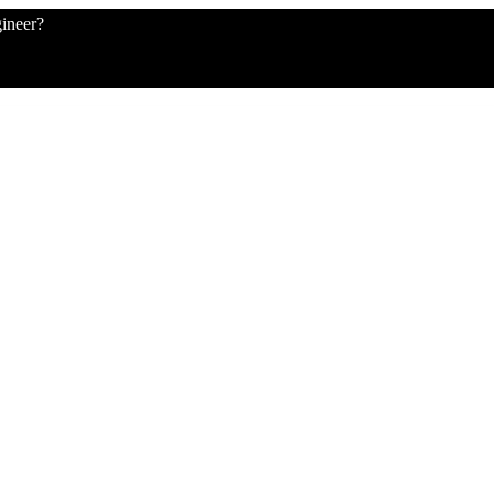
gineer?