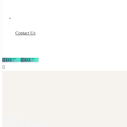
Contact Us
SEO Audit
SEO Audit
Blog