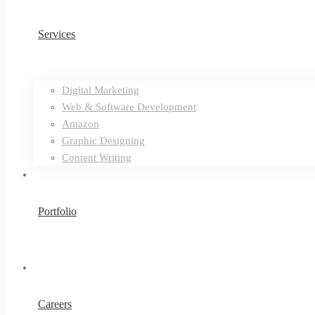
Services
Digital Marketing
Web & Software Development
Amazon
Graphic Designing
Content Writing
Portfolio
Careers