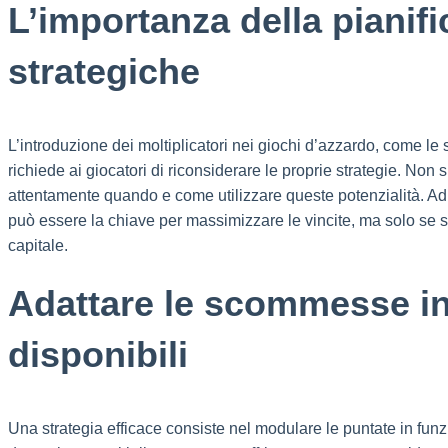
L’importanza della pianifi
strategiche
L’introduzione dei moltiplicatori nei giochi d’azzardo, come le s
richiede ai giocatori di riconsiderare le proprie strategie. Non 
attentamente quando e come utilizzare queste potenzialità. Ad 
può essere la chiave per massimizzare le vincite, ma solo se si 
capitale.
Adattare le scommesse in 
disponibili
Una strategia efficace consiste nel modulare le puntate in funzi