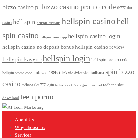
bizzo casino promo code
bizzo casino pl
fb777 slot
hellspin casino
hell
hell spin
casino
hellspin australia
spin casino
hellspin casino login
hellspin casino app
hellspin casino no deposit bonus
hellspin casino review
hellspin login
hellspin kasyno
hell spin promo code
spin bizzo
link vao 188bet
slot tadhana
hellspin promo code
link vào 8xbet
casino
tadhana slot
tadhana slot 777 login
tadhana slot 777 login download
teen porno
download
About Us
Why choose us
Services