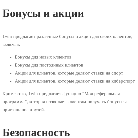
Бонусы и акции
1win предлагает различные бонусы и акции для своих клиентов,
включая:
Бонусы для новых клиентов
Бонусы для постоянных клиентов
Акции для клиентов, которые делают ставки на спорт
Акции для клиентов, которые делают ставки на киберспорт
Кроме того, 1win предлагает функцию “Моя реферальная
программа”, которая позволяет клиентам получать бонусы за
приглашение друзей.
Безопасность