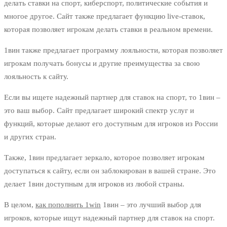
делать ставки на спорт, киберспорт, политические события и
многое другое. Сайт также предлагает функцию live-ставок,
которая позволяет игрокам делать ставки в реальном времени.
1вин также предлагает программу лояльности, которая позволяет
игрокам получать бонусы и другие преимущества за свою
лояльность к сайту.
Если вы ищете надежный партнер для ставок на спорт, то 1вин –
это ваш выбор. Сайт предлагает широкий спектр услуг и
функций, которые делают его доступным для игроков из России
и других стран.
Также, 1вин предлагает зеркало, которое позволяет игрокам
доступаться к сайту, если он заблокирован в вашей стране. Это
делает 1вин доступным для игроков из любой страны.
В целом,
как пополнить 1win
1вин – это лучший выбор для
игроков, которые ищут надежный партнер для ставок на спорт.