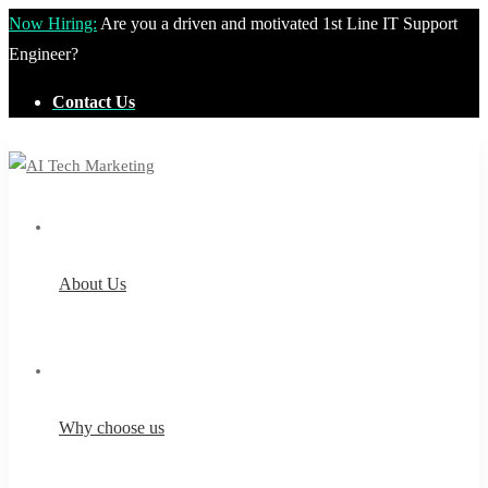
Now Hiring:
Are you a driven and motivated 1st Line IT Support
Engineer?
Contact Us
About Us
Why choose us