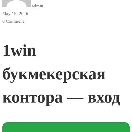
admin
May 15, 2026
0 Comment
1win
букмекерская
контора — вход