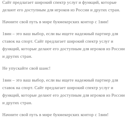
Сайт предлагает широкий спектр услуг и функций, которые
делают его доступным для игроков из России и других стран.
Начните свой путь в мире букмекерских контор с 1вин!
1вин – это ваш выбор, если вы ищете надежный партнер для
ставок на спорт. Сайт предлагает широкий спектр услуг и
функций, которые делают его доступным для игроков из России
и других стран.
Не упускайте свой шанс!
1вин – это ваш выбор, если вы ищете надежный партнер для
ставок на спорт. Сайт предлагает широкий спектр услуг и
функций, которые делают его доступным для игроков из России
и других стран.
Начните свой путь в мире букмекерских контор с 1вин!