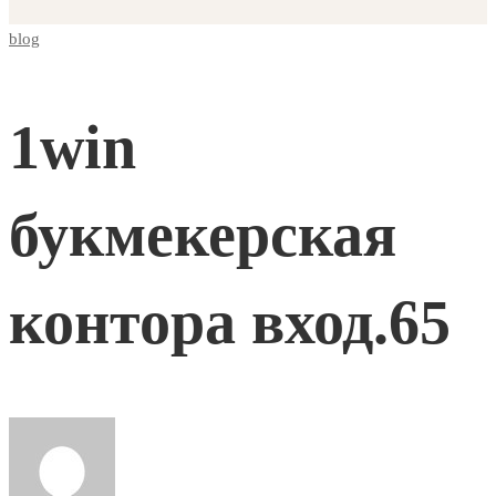
blog
1win
букмекерская
1win
контора
букмекерская
вход.65
контора вход.65