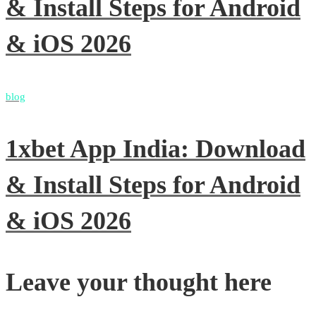
& Install Steps for Android
& iOS 2026
blog
1xbet App India: Download
& Install Steps for Android
& iOS 2026
Leave your thought here