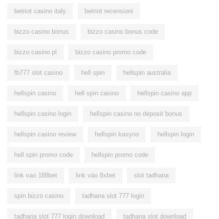
betriot casino italy
betriot recensioni
bizzo casino bonus
bizzo casino bonus code
bizzo casino pl
bizzo casino promo code
fb777 slot casino
hell spin
hellspin australia
hellspin casino
hell spin casino
hellspin casino app
hellspin casino login
hellspin casino no deposit bonus
hellspin casino review
hellspin kasyno
hellspin login
hell spin promo code
hellspin promo code
link vao 188bet
link vào 8xbet
slot tadhana
spin bizzo casino
tadhana slot 777 login
tadhana slot 777 login download
tadhana slot download