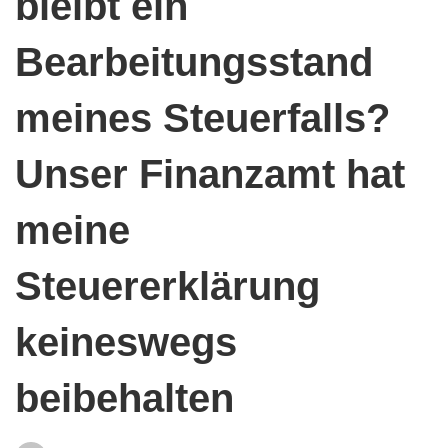
bleibt ein
ist
Bearbeitungsstand
meines Steuerfalls?
und
Unser Finanzamt hat
bleibt
meine
ein
Steuererklärung
Bearbeitungsstan
keineswegs
meines
beibehalten