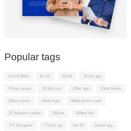
Popular tags
0x1c8c5b6a
8x bet
20 bet
20 bet app
20 bet casino
20 bet com
20bet app
20bet bônus
20bet casino
20bet login
20bet promo code
22 hellspin e wallet
188 bet
188bet link
777 slot game
777slot vip
bet 20
betriot app