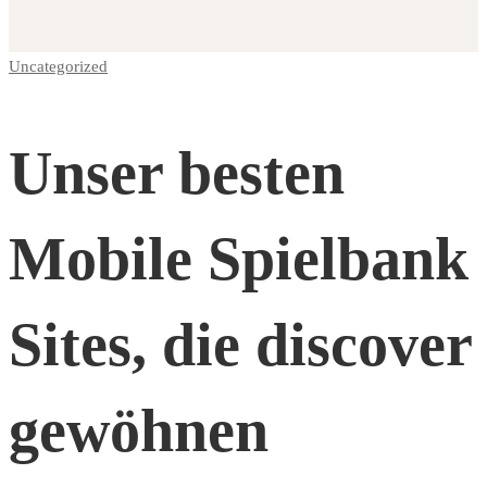
Uncategorized
Unser
besten
Unser besten
Mobile
Mobile Spielbank
Spielbank
Sites, die discover
Sites,
gewöhnen
die