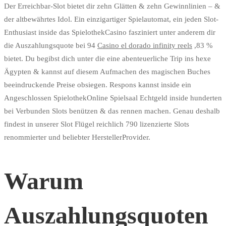
Der Erreichbar-Slot bietet dir zehn Glätten & zehn Gewinnlinien – &
der altbewährtes Idol. Ein einzigartiger Spielautomat, ein jeden Slot-
Enthusiast inside das SpielothekCasino fasziniert unter anderem dir
die Auszahlungsquote bei 94
Casino el dorado infinity reels
,83 %
bietet. Du begibst dich unter die eine abenteuerliche Trip ins hexe
Ägypten & kannst auf diesem Aufmachen des magischen Buches
beeindruckende Preise obsiegen. Respons kannst inside ein
Angeschlossen SpielothekOnline Spielsaal Echtgeld inside hunderten
bei Verbunden Slots benützen & das rennen machen. Genau deshalb
findest in unserer Slot Flügel reichlich 790 lizenzierte Slots
renommierter und beliebter HerstellerProvider.
Warum
Auszahlungsquoten