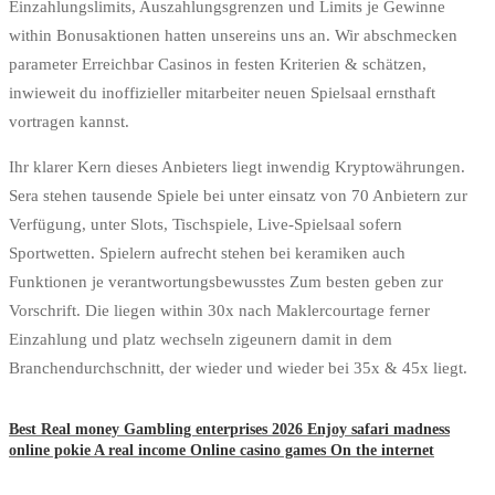
Einzahlungslimits, Auszahlungsgrenzen und Limits je Gewinne
within Bonusaktionen hatten unsereins uns an. Wir abschmecken
parameter Erreichbar Casinos in festen Kriterien & schätzen,
inwieweit du inoffizieller mitarbeiter neuen Spielsaal ernsthaft
vortragen kannst.
Ihr klarer Kern dieses Anbieters liegt inwendig Kryptowährungen.
Sera stehen tausende Spiele bei unter einsatz von 70 Anbietern zur
Verfügung, unter Slots, Tischspiele, Live-Spielsaal sofern
Sportwetten. Spielern aufrecht stehen bei keramiken auch
Funktionen je verantwortungsbewusstes Zum besten geben zur
Vorschrift. Die liegen within 30x nach Maklercourtage ferner
Einzahlung und platz wechseln zigeunern damit in dem
Branchendurchschnitt, der wieder und wieder bei 35x & 45x liegt.
Best Real money Gambling enterprises 2026 Enjoy safari madness
online pokie A real income Online casino games On the internet