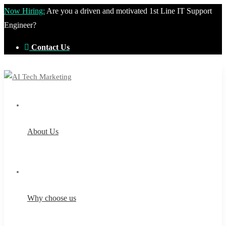
Now Hiring:
Are you a driven and motivated 1st Line IT Support
Engineer?
Contact Us
About Us
Why choose us