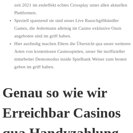
zeit 2021 im endeffekt echtes Crossplay unter allen aktuellen
Plattformen.
Speziell spannend sie sind unser Live Rauschgifthändler
Games, die Jedermann alleinig im Casino exklusive Oasis
angeboten sind im griff haben.
Hier ausfindig machen Eltern die Übersicht qua unser weiteren
Arten von kostenlosen Casinospielen, unser Sie inoffizieller
mitarbeiter Demomodus inside Spielbank Weiser zum besten
geben im griff haben.
Genau so wie wir
Erreichbar Casinos
qua Handyzahlung