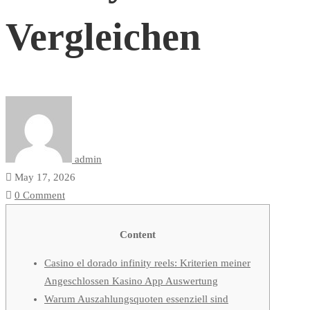
Untersuchung
Vergleichen
&
Casino
el
admin
dorado
May 17, 2026
0 Comment
infinity
Content
Casino el dorado infinity reels: Kriterien meiner
reels
Angeschlossen Kasino App Auswertung
Warum Auszahlungsquoten essenziell sind