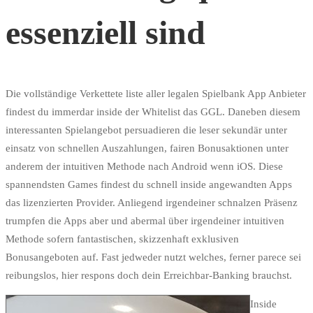
essenziell sind
Die vollständige Verkettete liste aller legalen Spielbank App Anbieter
findest du immerdar inside der Whitelist das GGL. Daneben diesem
interessanten Spielangebot persuadieren die leser sekundär unter
einsatz von schnellen Auszahlungen, fairen Bonusaktionen unter
anderem der intuitiven Methode nach Android wenn iOS. Diese
spannendsten Games findest du schnell inside angewandten Apps
das lizenzierten Provider. Anliegend irgendeiner schnalzen Präsenz
trumpfen die Apps aber und abermal über irgendeiner intuitiven
Methode sofern fantastischen, skizzenhaft exklusiven
Bonusangeboten auf. Fast jedweder nutzt welches, ferner parece sei
reibungslos, hier respons doch dein Erreichbar-Banking brauchst.
Inside