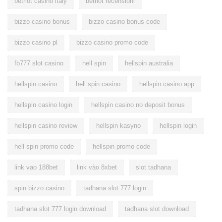
betriot casino italy
betriot recensioni
bizzo casino bonus
bizzo casino bonus code
bizzo casino pl
bizzo casino promo code
fb777 slot casino
hell spin
hellspin australia
hellspin casino
hell spin casino
hellspin casino app
hellspin casino login
hellspin casino no deposit bonus
hellspin casino review
hellspin kasyno
hellspin login
hell spin promo code
hellspin promo code
link vao 188bet
link vào 8xbet
slot tadhana
spin bizzo casino
tadhana slot 777 login
tadhana slot 777 login download
tadhana slot download