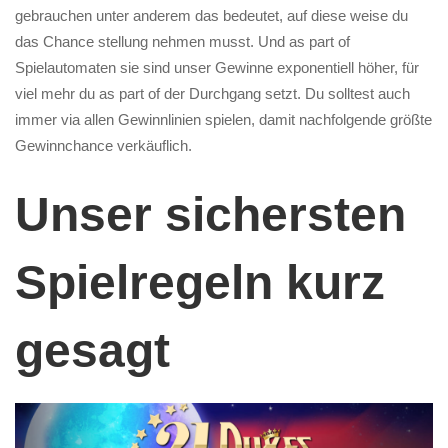
gebrauchen unter anderem das bedeutet, auf diese weise du
das Chance stellung nehmen musst. Und as part of
Spielautomaten sie sind unser Gewinne exponentiell höher, für
viel mehr du as part of der Durchgang setzt. Du solltest auch
immer via allen Gewinnlinien spielen, damit nachfolgende größte
Gewinnchance verkäuflich.
Unser sichersten
Spielregeln kurz
gesagt