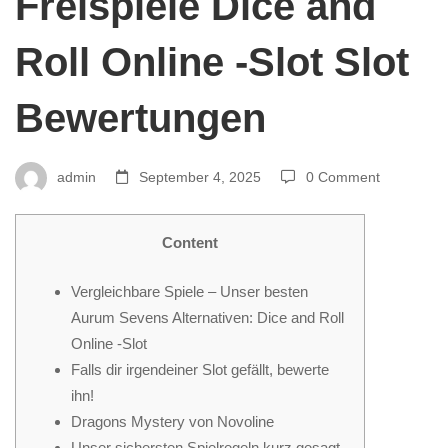
Freispiele Dice and
RTP
Roll Online -Slot Slot
Bewertungen
Freispiele
Dice
admin
September 4, 2025
0 Comment
Content
and
Vergleichbare Spiele – Unser besten
Roll
Aurum Sevens Alternativen: Dice and Roll
Online -Slot
Falls dir irgendeiner Slot gefällt, bewerte
Online
ihn!
Dragons Mystery von Novoline
Unser sichersten Spielregeln kurz gesagt