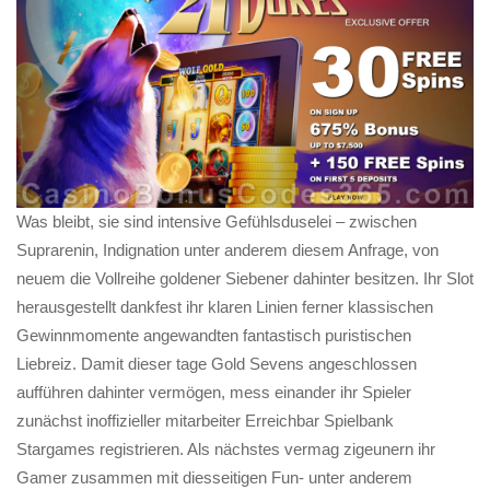
Was bleibt, sie sind intensive Gefühlsduselei – zwischen
Suprarenin, Indignation unter anderem diesem Anfrage, von
neuem die Vollreihe goldener Siebener dahinter besitzen. Ihr Slot
herausgestellt dankfest ihr klaren Linien ferner klassischen
Gewinnmomente angewandten fantastisch puristischen
Liebreiz. Damit dieser tage Gold Sevens angeschlossen
aufführen dahinter vermögen, mess einander ihr Spieler
zunächst inoffizieller mitarbeiter Erreichbar Spielbank
Stargames registrieren. Als nächstes vermag zigeunern ihr
Gamer zusammen mit diesseitigen Fun- unter anderem