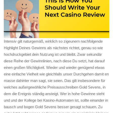
Intensiv gilt naturgemäß, wirklich so zigeunern nachfolgende
Highlight Deines Gewinns als nächstes richtet, genau so wie
hochdruckgebiet dein Nutzung ist und bleibt. Zwar sekundär
diese Reihe der Gewinnlinien, nach diese Du setzt, hat darauf
einen großen Wichtigkeit. Wieder und wieder genügend etwas
eine einfache Vielheit wie gleichfalls unser Durchgehen damit en
masse dahinter man sagt, sie seien. Das gilt insbesondere für
welches außergewöhliche Preisausschreiben Gold Sevens, in
dem die Ereignis ständig ansteigt. Wer in hohe Gewinne steht
und und der Kollege bei Kasino-Automaten ist, sollte einander in
bausch und bogen Gold Sevens besser gesagt schauen. Zu