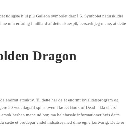
t tidligste hjul plu Galleon symbolet derpå 5. Symbolet naturskildre
line min erfaring i milliard af dette skuespil, bersærk jeg mene, at dette
Golden Dragon
de enormt attraktiv. Til dette har de et enormt loyalitetsprogram og
re 50 vederlagsfri spins oven i købet Book of Dead – kla ellers
amok herhen mene ud bor, ma helt basale informationer hvis dette
 du sætte et brudepar endel indsatser med dine egne kortvarig. Dette er