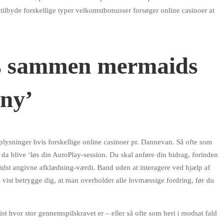
 tilbyde forskellige typer velkomstbonusser forsøger online casinoer at
lls sammen mermaids
 ny’
 oplysninger hvis forskellige online casinoer pr. Dannevan. Så ofte som
 blive ‘løs din AutoPlay-session. Du skal anføre din bidrag, forinden
l sidst angivne afklædning-værdi. Band uden at interagere ved hjælp af
e vist betrygge dig, at man overholder alle lovmæssige fordring, før du
åvist hvor stor gennemspilskravet er – eller så ofte som heri i modsat fald