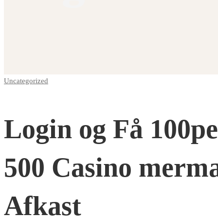
Uncategorized
Login
og
Login og Få 100pe
Få
500 Casino merma
100percent
Afkast