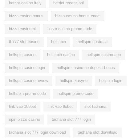
betriot casino italy
betriot recensioni
bizzo casino bonus
bizzo casino bonus code
bizzo casino pl
bizzo casino promo code
fb777 slot casino
hell spin
hellspin australia
hellspin casino
hell spin casino
hellspin casino app
hellspin casino login
hellspin casino no deposit bonus
hellspin casino review
hellspin kasyno
hellspin login
hell spin promo code
hellspin promo code
link vao 188bet
link vào 8xbet
slot tadhana
spin bizzo casino
tadhana slot 777 login
tadhana slot 777 login download
tadhana slot download