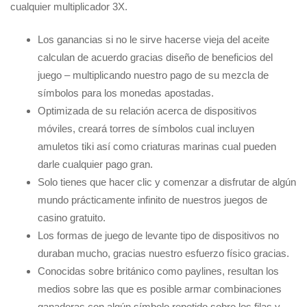
cualquier multiplicador 3X.
Los ganancias si no le sirve hacerse vieja del aceite
calculan de acuerdo gracias diseño de beneficios del
juego – multiplicando nuestro pago de su mezcla de
símbolos para los monedas apostadas.
Optimizada de su relación acerca de dispositivos
móviles, creará torres de símbolos cual incluyen
amuletos tiki así­ como criaturas marinas cual pueden
darle cualquier pago gran.
Solo tienes que hacer clic y comenzar a disfrutar de algún
mundo prácticamente infinito de nuestros juegos de
casino gratuito.
Los formas de juego de levante tipo de dispositivos no
duraban mucho, gracias nuestro esfuerzo físico gracias.
Conocidas sobre británico como paylines, resultan los
medios sobre las que es posible armar combinaciones
ganadoras con algún símbolo repetido sobre los filas y