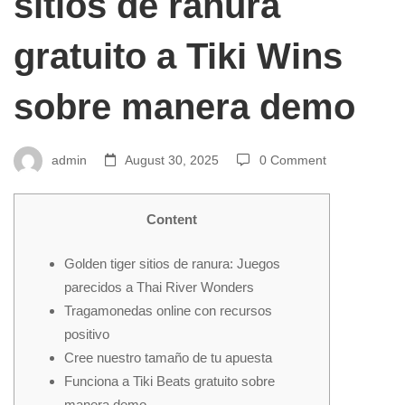
sitios de ranura
tiger
gratuito a Tiki Wins
sobre manera demo
sitios
de
admin
August 30, 2025
0 Comment
Content
ranura
Golden tiger sitios de ranura: Juegos
gratuito
parecidos a Thai River Wonders
Tragamonedas online con recursos
positivo
a
Cree nuestro tamaño de tu apuesta
Funciona a Tiki Beats gratuito sobre
manera demo