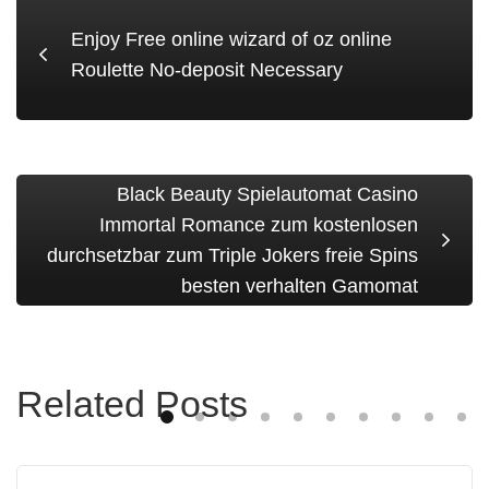
Enjoy Free online wizard of oz online
Roulette No-deposit Necessary
Black Beauty Spielautomat Casino
Immortal Romance zum kostenlosen
durchsetzbar zum Triple Jokers freie Spins
besten verhalten Gamomat
Related Posts