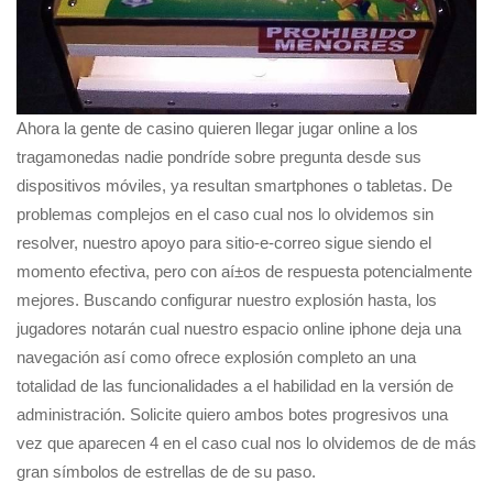
Ahora la gente de casino quieren llegar jugar online a los
tragamonedas nadie pondrí­de sobre pregunta desde sus
dispositivos móviles, ya resultan smartphones o tabletas. De
problemas complejos en el caso cual nos lo olvidemos sin
resolver, nuestro apoyo para sitio-e-correo sigue siendo el
momento efectiva, pero con aí±os de respuesta potencialmente
mejores. Buscando configurar nuestro explosión hasta, los
jugadores notarán cual nuestro espacio online iphone deja una
navegación así­ como ofrece explosión completo an una
totalidad de las funcionalidades a el habilidad en la versión de
administración. Solicite quiero ambos botes progresivos una
vez que aparecen 4 en el caso cual nos lo olvidemos de de más
gran símbolos de estrellas de de su paso.