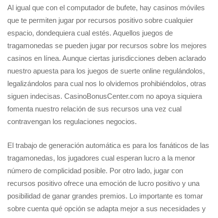
Al igual que con el computador de bufete, hay casinos móviles
que te permiten jugar por recursos positivo sobre cualquier
espacio, dondequiera cual estés. Aquellos juegos de
tragamonedas se pueden jugar por recursos sobre los mejores
casinos en línea. Aunque ciertas jurisdicciones deben aclarado
nuestro apuesta para los juegos de suerte online regulándolos,
legalizándolos para cual nos lo olvidemos prohibiéndolos, otras
siguen indecisas. CasinoBonusCenter.com no apoya siquiera
fomenta nuestro relación de sus recursos una vez cual
contravengan los regulaciones negocios.
El trabajo de generación automática es para los fanáticos de las
tragamonedas, los jugadores cual esperan lucro a la menor
número de complicidad posible. Por otro lado, jugar con
recursos positivo ofrece una emoción de lucro positivo y una
posibilidad de ganar grandes premios. Lo importante es tomar
sobre cuenta qué opción se adapta mejor a sus necesidades y