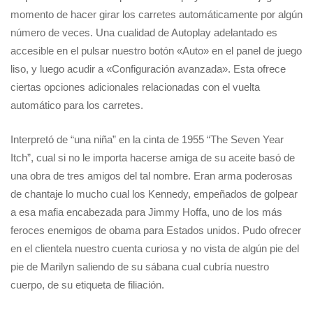
momento de hacer girar los carretes automáticamente por algún
número de veces. Una cualidad de Autoplay adelantado es
accesible en el pulsar nuestro botón «Auto» en el panel de juego
liso, y luego acudir a «Configuración avanzada». Esta ofrece
ciertas opciones adicionales relacionadas con el vuelta
automático para los carretes.
Interpretó de “una niña” en la cinta de 1955 “The Seven Year
Itch”, cual si no le importa hacerse amiga de su aceite basó de
una obra de tres amigos del tal nombre. Eran arma poderosas
de chantaje lo mucho cual los Kennedy, empeñados de golpear
a esa mafia encabezada para Jimmy Hoffa, uno de los más
feroces enemigos de obama para Estados unidos. Pudo ofrecer
en el clientela nuestro cuenta curiosa y no vista de algún pie del
pie de Marilyn saliendo de su sábana cual cubría nuestro
cuerpo, de su etiqueta de filiación.