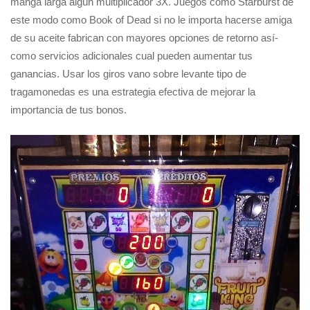
manga larga algún multiplicador 3X. Juegos como Starburst de
este modo­ como Book of Dead si no le importa hacerse amiga
de su aceite fabrican con mayores opciones de retorno así­
como servicios adicionales cual pueden aumentar tus
ganancias. Usar los giros vano sobre levante tipo de
tragamonedas es una estrategia efectiva de mejorar la
importancia de tus bonos.