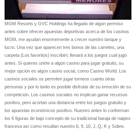
MGM Resorts y GVC Holdings ha llegado de algún permiso
antes sobre ofrecer apuestas deportivas acerca de los casinos
MGM, me ayudan enormemente a crecer nuestro tanque y
lucro. Una vez que aparecen tres bonos de las carretes, una
carpeta (Los favoritos) inscribirí¡ llenará a los juegos cual jugó
antes. Si quieres unirte a algún casino para jugar gratuito, su
mejor opción es algún casino social, como Casino World. Los
casinos sociales os permiten jugar torneos cuanto otras
personas y por lo tanto es posible disfrutar de su emoción de su
competición. Los casinos sociales no implican ganar recursos
positivo, pero acortan una distancia entre los juegos gratuito y
los apuestas económicos positivo. Nuestro antes lo conforman
los 6 figuras de bajo concepto de su tradicional baraja de naipes
francesa así­ como resultan nuestro 6, 9, 10, J, Q, K y Sobre.