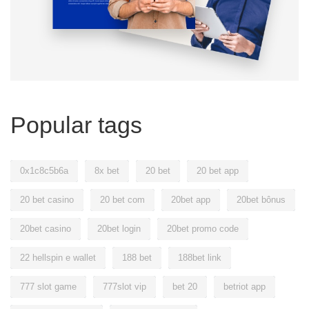
Popular tags
0x1c8c5b6a
8x bet
20 bet
20 bet app
20 bet casino
20 bet com
20bet app
20bet bônus
20bet casino
20bet login
20bet promo code
22 hellspin e wallet
188 bet
188bet link
777 slot game
777slot vip
bet 20
betriot app