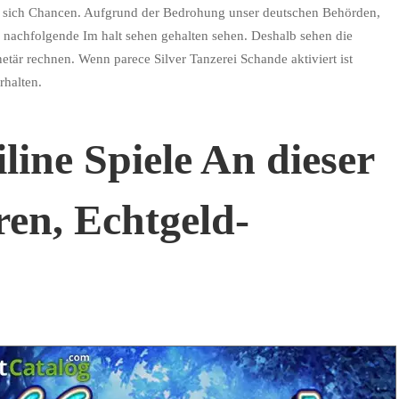
für sich Chancen. Aufgrund der Bedrohung unser deutschen Behörden,
n nachfolgende Im halt sehen gehalten sehen. Deshalb sehen die
etär rechnen. Wenn parece Silver Tanzerei Schande aktiviert ist
rhalten.
line Spiele An dieser
eren, Echtgeld-