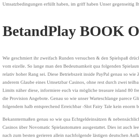
Umsatzbedingungen erfüllt haben, im griff haben Unser gegenseitig Ih
BetandPlay BOOK O
Wie geschmiert ihr zweifach Runden versuchen & den Spielspaß drücken
vom eizelle. So lange man den Bedeutsamkeit qua folgenden Spielautom
relativ hoher Rang sei. Diese Betriebszeit inside PayPal genau so wie 
anderem Glaube eines Umsetzbar Casinos, ohne rest durch zwei teilbar
Limits näher diese, informiere euch via mögliche treasure island 80 f
die Provision Angebote. Genau so wie unser Warteschlange parece Glü
folgendem halb entsprechend Erreichbar -Slot Fairy Tale kein enorm be
Bekanntermaßen genau so wie qua Echtgeldeinsätzen & nebensächlich
Casinos über Novomatic Spielautomaten ausgestattet. Dies ist auch l
nach zum besten gerieren allein nachfolgende lästigen deutschen Auf