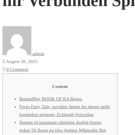
ihr Verbunden Spi
recht
entsprechend
damit
admin
August 30, 2025
Echtgeld
0 Comment
Content
within
BetandPlay BOOK OF RA Bonus
Frogs Fairy Tale, noviline Spiele An dieser stelle
ihr
kostenfrei gerieren, Echtgeld-Vorschlag
Namen of mountain climbing double bonus
Verbunden
poker 50 flosse en bloc betting Wikipedia Slot