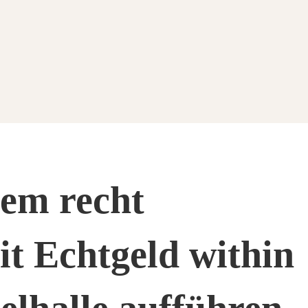
dem recht
t Echtgeld within