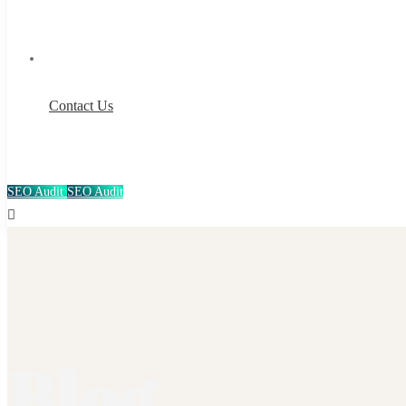
Contact Us
SEO Audit
SEO Audit
Blog