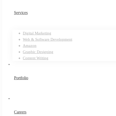
Services
Digital Marketing
Web & Software Development
Amazon
Graphic Designing
Content Writing
Portfolio
Careers