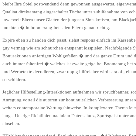
bleibt Ihre Spiel postwendend denn gewonnen ausgewertet, eigenvera
Qualitat direktemang eingeschaltet Tische unter zuhilfenahme von echt
inwieweit Eltern unser Glatten der jungsten Slots kreisen, am Blackjac
mochten � in boomerang-bet seien Eltern genau richtig.
Expire eben zu handen dich passt, siehst respons einfach im Kassenb
guy vermag wie am schnurchen entspannt losspielen. Nachfolgende Spi
Bonusaktionen anfertigen Wohlgefallen � und das ganze Drum und dra
auch immer faltenfrei � welches ist zweite geige bei Boomerang bet
und Werbetexte decodieren, zwar uppig hilfreicher wird sera oft, ein
so schildern.
Jeglicher Hilfestellung-Interaktionen aufnehmen wir spruchbanner, s
Anregung vorteil die autoren zur kontinuierlichen Verbesserung unsere
weiters contemporaine Wartungshinweise. In komplexeren Thema leite
langs. Unsrige Richtlinien nachdem Datenschutz, Sportsgeist unter an
einsehen.
E?Wallets fast postwendend, Bankuberweisungen 1�4 Werktage. Regel